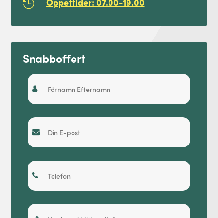
Öppettider: 07.00-19.00

Snabboffert