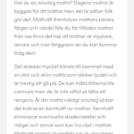
Har du en smutsig matta? Dagens mattor är
byggda för att tvättas men det är sällan folk
gör det. Mattvätt framhöver mattans känsla,
färger och värde! När du får tillbaka mattan
från oss finns det risk att mattan är mjukare,
renare och mer färggrann än du kan komma
ihåg den!
Det skänker mycket känsla till hemmet med
en stor och skön matta som sänker ljudet och
är trevlig att gå på. De kan hålla fötterna lite
varmare men de är inte alltid så lätta att
rengöra. Är din matta väldigt smutsig så kan
det krävas en kemtvätt av mattan. Kemtvätt
eliminerar eventuella skadeinsekter och
mögel och annat som kan ha växt i mattan.
Mattvätt malmö är perfekt om du ska lägga