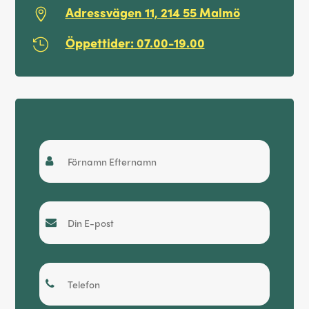
Adressvägen 11, 214 55 Malmö

Öppettider: 07.00-19.00

Snabboffert