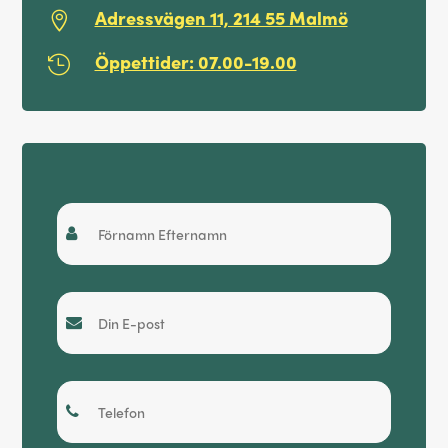
Adressvägen 11, 214 55 Malmö

Öppettider: 07.00-19.00

Snabboffert