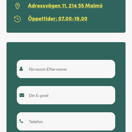
Adressvägen 11, 214 55 Malmö

Öppettider: 07.00-19.00

Snabboffert