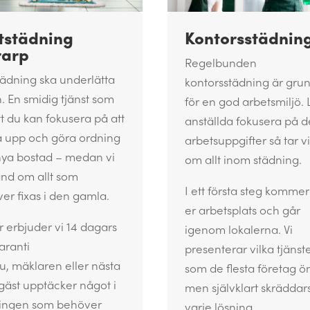
ttstädning
Kontorsstädnin
arp
Regelbunden
städning ska underlätta
kontorsstädning är gru
n. En smidig tjänst som
för en god arbetsmiljö. 
tt du kan fokusera på att
anställda fokusera på d
 upp och göra ordning
arbetsuppgifter så tar v
 nya bostad – medan vi
om allt inom städning.
and om allt som
I ett första steg kommer v
er fixas i den gamla.
er arbetsplats och går
r erbjuder vi 14 dagars
igenom lokalerna. Vi
aranti
presenterar vilka tjänst
, mäklaren eller nästa
som de flesta företag ö
gäst upptäcker något i
men självklart skräddar
ingen som behöver
varje lösning.