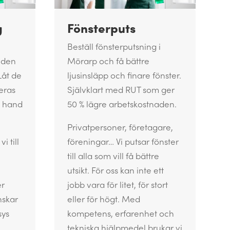
g
Fönsterputs
Beställ fönsterputsning i
nden
Mörarp och få bättre
Låt de
ljusinsläpp och finare fönster.
eras
Självklart med RUT som ger
i hand
50 % lägre arbetskostnaden.
Privatpersoner, företagare,
i till
föreningar… Vi putsar fönster
till alla som vill få bättre
utsikt. För oss kan inte ett
er
jobb vara för litet, för stort
nskar
eller för högt. Med
sys
kompetens, erfarenhet och
tekniska hjälpmedel brukar vi