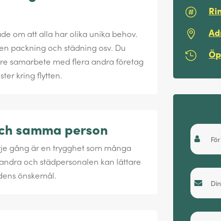
Ri

Ad
de om att alla har olika unika behov.

 även packning och städning osv. Du
Öp

 vare samarbete med flera andra företag
ter kring flytten.
Snabbo
 och samma person
rje gång är en trygghet som många
andra och städpersonalen kan lättare
dens önskemål.