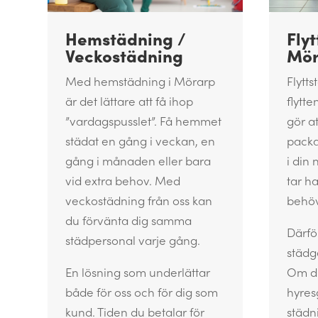
Hemstädning /
Fly
Veckostädning
Mör
Med hemstädning i Mörarp
Flytt
är det lättare att få ihop
flytte
”vardagspusslet”. Få hemmet
gör a
städat en gång i veckan, en
packa
gång i månaden eller bara
i din
vid extra behov. Med
tar h
veckostädning från oss kan
behöv
du förvänta dig samma
Därfö
städpersonal varje gång.
städg
En lösning som underlättar
Om du
både för oss och för dig som
hyres
kund. Tiden du betalar för
städn