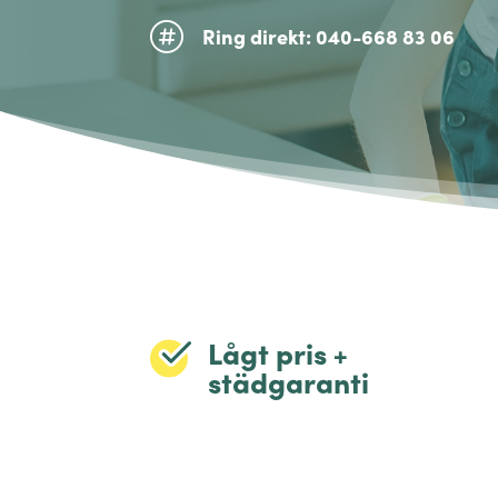

Ring direkt: 040-668 83 06
Lågt pris +
städgaranti