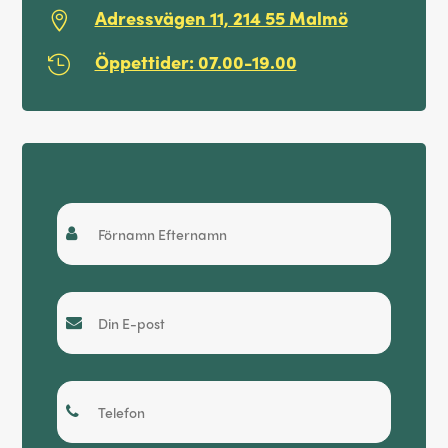
Adressvägen 11, 214 55 Malmö

Öppettider: 07.00-19.00

Snabboffert