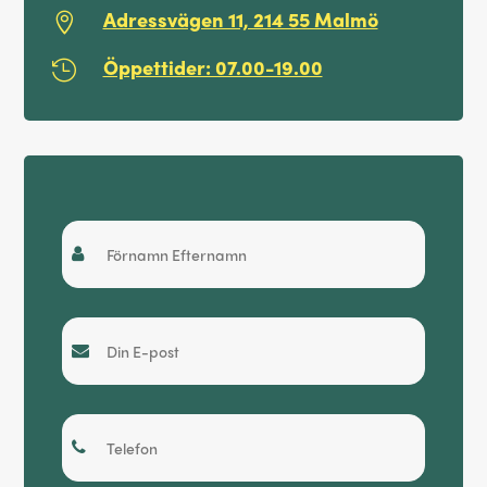
Adressvägen 11, 214 55 Malmö

Öppettider: 07.00-19.00

Snabboffert